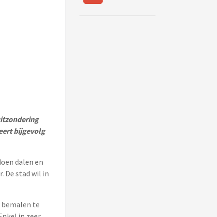
itzondering
ert bijgevolg
doen dalen en
. De stad wil in
n bemalen te
Enkel in zeer