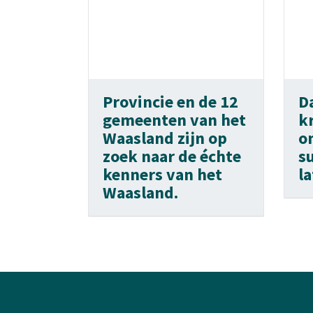
Provincie en de 12
D
gemeenten van het
kr
Waasland zijn op
o
zoek naar de échte
s
kenners van het
l
Waasland.