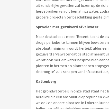
uitzonderlijke gevallen zal lozen op de riol
hergebruiken van dit bemalingswater: zodra
grotere projecten ter beschikking gesteld 
Sproeien met gezuiverd afvalwater
Maar de stad doet meer. ‘Recent kocht de s
droge periodes te kunnen blijven bewateren.
absoluut minimum wordt herleid’, aldus een 
gezuiverd afvalwater dat de stad afneemt va
wordt ook met dit water besproeid en aanne
planten in bermen en plantsoenen stapsgewi
de droogte’ vult schepen van Infrastructuur
Kattenberg
Het grondwaterpeil in onze stad staat het 
bereikte dit een absoluut dieptepunt en kwa
we ook op andere plaatsen in Lokeren kunnen
buffer- en infiltratiebekken voor regenwat