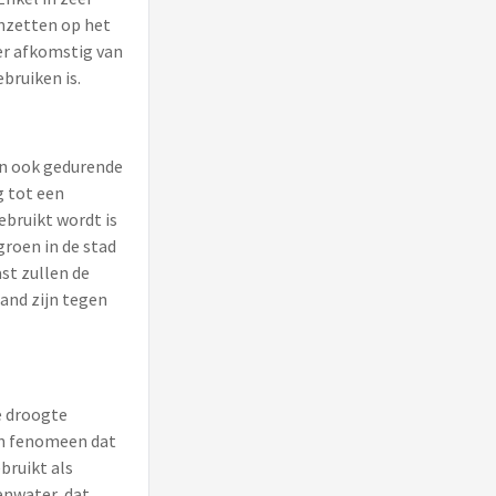
inzetten op het
er afkomstig van
bruiken is.
en ook gedurende
g tot een
ebruikt wordt is
groen in de stad
st zullen de
and zijn tegen
e droogte
en fenomeen dat
bruikt als
enwater, dat