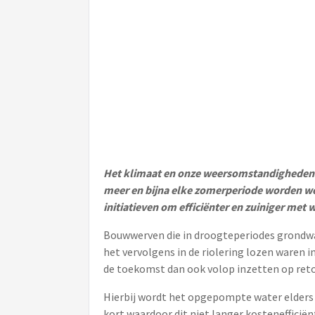
Het klimaat en onze weersomstandigheden v
meer en bijna elke zomerperiode worden we
initiatieven om efficiënter en zuiniger met 
Bouwwerven die in droogteperiodes grondw
het vervolgens in de riolering lozen waren i
de toekomst dan ook volop inzetten op ret
Hierbij wordt het opgepompte water elders t
kort waardoor dit niet langer kostenefficiën