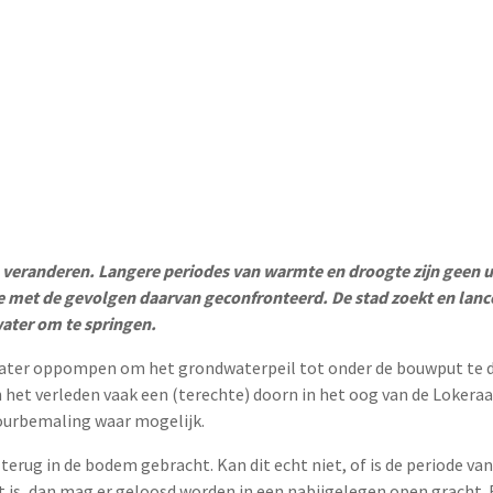
eranderen. Langere periodes van warmte en droogte zijn geen u
 met de gevolgen daarvan geconfronteerd. De stad zoekt en lance
water om te springen.
ater oppompen om het grondwaterpeil tot onder de bouwput te 
n het verleden vaak een (terechte) doorn in het oog van de Lokeraar
ourbemaling waar mogelijk.
erug in de bodem gebracht. Kan dit echt niet, of is de periode va
t is, dan mag er geloosd worden in een nabijgelegen open gracht. 