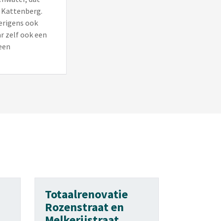
e Kattenberg.
verigens ook
r zelf ook een
een
Totaalrenovatie
Rozenstraat en
Melkerijstraat