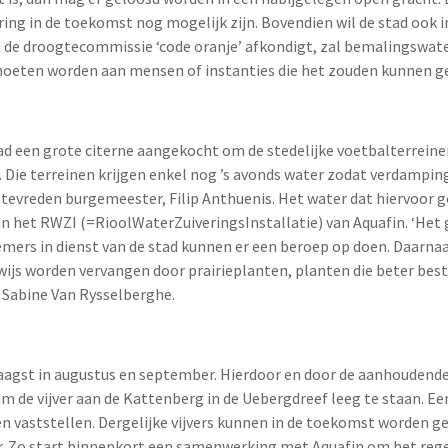
ering in de toekomst nog mogelijk zijn. Bovendien wil de stad ook 
 de droogtecommissie ‘code oranje’ afkondigt, zal bemalingswat
moeten worden aan mensen of instanties die het zouden kunnen ge
tad een grote citerne aangekocht om de stedelijke voetbalterrein
 Die terreinen krijgen enkel nog ’s avonds water zodat verdampin
tevreden burgemeester, Filip Anthuenis. Het water dat hiervoor g
n het RWZI (=RioolWaterZuiveringsInstallatie) van Aquafin. ‘Het 
mers in dienst van de stad kunnen er een beroep op doen. Daarnaa
js worden vervangen door prairieplanten, planten die beter best
, Sabine Van Rysselberghe.
laagst in augustus en september. Hierdoor en door de aanhoudend
m de vijver aan de Kattenberg in de Uebergdreef leeg te staan. E
 vaststellen. Dergelijke vijvers kunnen in de toekomst worden ge
er. Zo start binnenkort een samenwerking met Aquafin om het reg