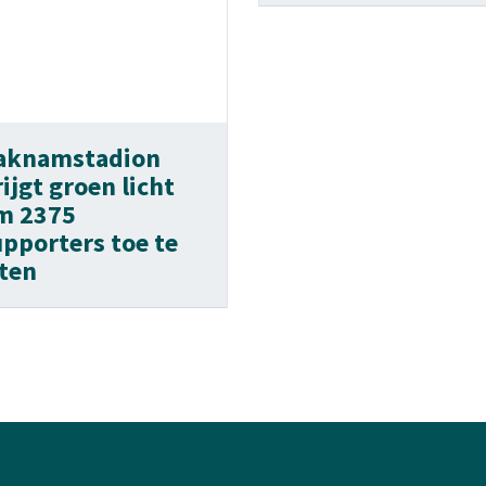
aknamstadion
ijgt groen licht
m 2375
upporters toe te
aten