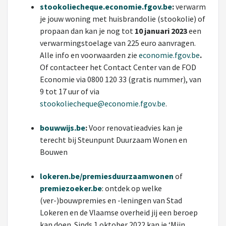
stookoliecheque.economie.fgov.be
:
verwarm
je jouw woning met huisbrandolie (stookolie) of
propaan dan kan je nog tot
10 januari 2023
een
verwarmingstoelage van 225 euro aanvragen.
Alle info en voorwaarden zie
economie.fgov.be
.
Of contacteer het Contact Center van de FOD
Economie via 0800 120 33 (gratis nummer), van
9 tot 17 uur of via
stookoliecheque@economie.fgov.be
.
bouwwijs.be
:
Voor renovatieadvies kan je
terecht bij Steunpunt Duurzaam Wonen en
Bouwen
lokeren.be/premiesduurzaamwonen
of
premiezoeker.be
: ontdek op welke
(ver-)bouwpremies en -leningen van Stad
Lokeren en de Vlaamse overheid jij een beroep
kan doen. Sinds 1 oktober 2022 kan je ‘Mijn