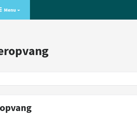
Menu
deropvang
ropvang