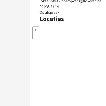
lokaalloketkinderopvang@lokeren.be
09 235 31 14
Op afspraak
Locaties