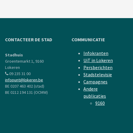
CONTACTEER DE STAD
COMMUNICATIE
Infokranten
Stadhuis
UiT in Lokeren
Groentemarkt 1, 9160
Persberichten
Lokeren
09 235 31 00
Stadstelevisie
infopunt@lokeren.be
Campagnes
BE 0207 463 402 (stad)
Andere
BE 0212 194 131 (OCMW)
publicaties
9160